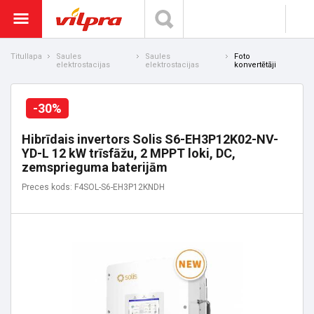
Titullapa
Saules
Saules
Foto
elektrostacijas
elektrostacijas
konvertētāji
-30%
Hibrīdais invertors Solis S6-EH3P12K02-NV-
YD-L 12 kW trīsfāžu, 2 MPPT loki, DC,
zemsprieguma baterijām
Preces kods: F4SOL-S6-EH3P12KNDH