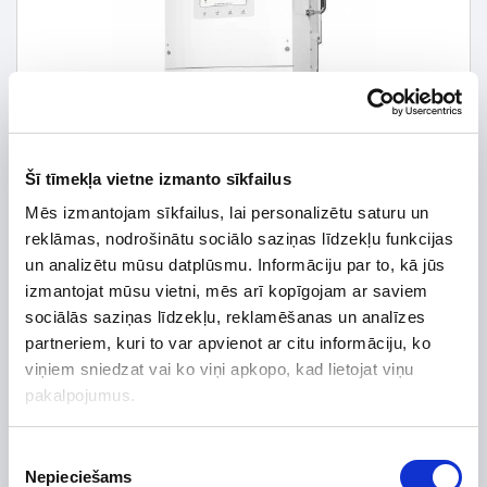
Šī tīmekļa vietne izmanto sīkfailus
Mēs izmantojam sīkfailus, lai personalizētu saturu un
reklāmas, nodrošinātu sociālo saziņas līdzekļu funkcijas
un analizētu mūsu datplūsmu. Informāciju par to, kā jūs
izmantojat mūsu vietni, mēs arī kopīgojam ar saviem
sociālās saziņas līdzekļu, reklamēšanas un analīzes
partneriem, kuri to var apvienot ar citu informāciju, ko
2 155,62 € *
viņiem sniedzat vai ko viņi apkopo, kad lietojat viņu
pakalpojumus.
3 079,45 €
*Detalizētāku informāciju un cenu meklēt
Piekrišanas
Nepieciešams
izvēle