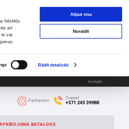
Atļaut visu
s līdzekļu
mēs arī
Noraidīt
 to var
pojumus.
ngs
Rādīt detalizēti
Kontakti
Zvaniet
Partneriem
+371 243 39988
APRĪKOJUMA KATALOGS