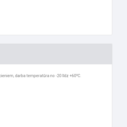
o
iecieniem, darba temperatūra no -20 līdz +60
C.