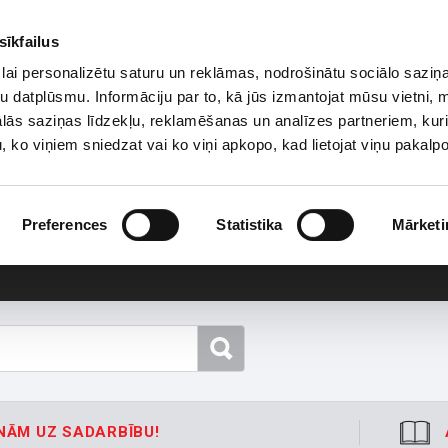
sīkfailus
lai personalizētu saturu un reklāmas, nodrošinātu sociālo saziņa
u datplūsmu. Informāciju par to, kā jūs izmantojat mūsu vietni, 
ās saziņas līdzekļu, reklamēšanas un analīzes partneriem, kuri
u, ko viņiem sniedzat vai ko viņi apkopo, kad lietojat viņu pakal
Preferences
Statistika
Mārketi
NĀM UZ SADARBĪBU!