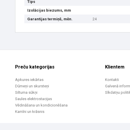
Tips
Izolācijas biezums, mm
Garantijas termiņš, mēn.
24
Preču kategorijas
Klientem
Apkures iekārtas
Kontakti
Dūmeņi un skursteņi
Galvenā inform
Siltuma sūkņi
Sīkdatņu politi
Saules elektrostacijas
Vēdināšana un kondicionēšana
Kamīni un krāsnis
© 2002 -2026 UAB Vilpra. Visas tiesības aizsargātas
info@vilpra.lt