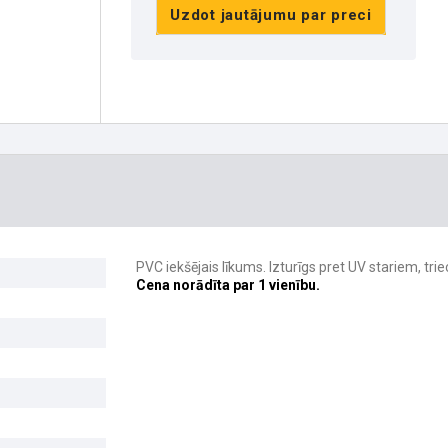
Uzdot jautājumu par preci
PVC iekšējais līkums. Izturīgs pret UV stariem, tr
Cena norādīta par 1 vienību.