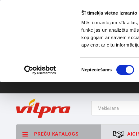
Šī tīmekļa vietne izmanto 
Mēs izmantojam sīkfailus, 
funkcijas un analizētu mūs
kopīgojam ar saviem sociāl
apvienot ar citu informācij
Piekrišanas
Nepieciešams
izvēle
PREČU KATALOGS
AICI