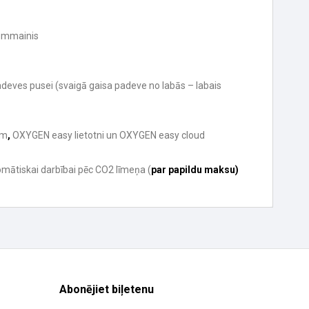
y
tummainis
padeves pusei (svaigā gaisa padeve no labās – labais
em
,
OXYGEN easy lietotni un OXYGEN easy cloud
omātiskai darbībai pēc CO2 līmeņa (
par papildu maksu)
Abonējiet biļetenu