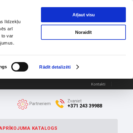
Atļaut visu
s līdzekļu
mēs arī
Noraidīt
 to var
pojumus.
ngs
Rādīt detalizēti
Kontakti
Zvaniet
Partneriem
+371 243 39988
APRĪKOJUMA KATALOGS