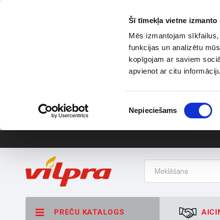
Šī tīmekļa vietne izmanto 
Mēs izmantojam sīkfailus, 
funkcijas un analizētu mūs
kopīgojam ar saviem sociāl
apvienot ar citu informācij
Piekrišanas
Nepieciešams
izvēle
PREČU KATALOGS
AICI