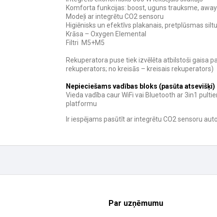
Komforta funkcijas: boost, uguns trauksme, awa
Modeļi ar integrētu CO2 sensoru
Higiēnisks un efektīvs plakanais, pretplūsmas sil
Krāsa – Oxygen Elemental
Filtri M5+M5
Rekuperatora puse tiek izvēlēta atbilstoši gaisa 
rekuperators; no kreisās – kreisais rekuperators)
Nepieciešams vadības bloks (pasūta atsevišķi)
Vieda vadība caur WiFi vai Bluetooth ar 3in1 pulti
platformu
Ir iespējams pasūtīt ar integrētu CO2 sensoru aut
Par uzņēmumu