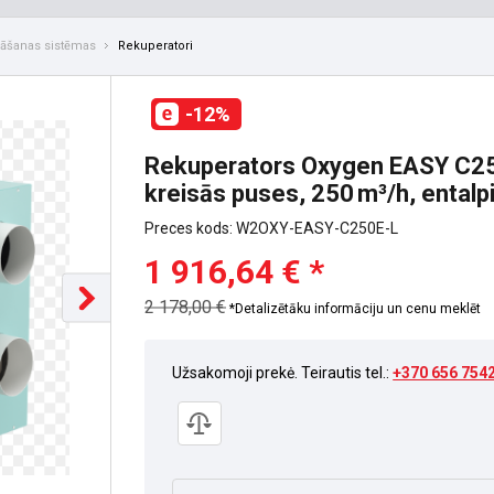
nāšanas sistēmas
Rekuperatori
-12%
Rekuperators Oxygen EASY C250
kreisās puses, 250 m³/h, entalp
Preces kods: W2OXY-EASY-C250E-L
1 916,64 € *
2 178,00 €
*Detalizētāku informāciju un cenu meklēt
Užsakomoji prekė. Teirautis tel.:
+370 656 754