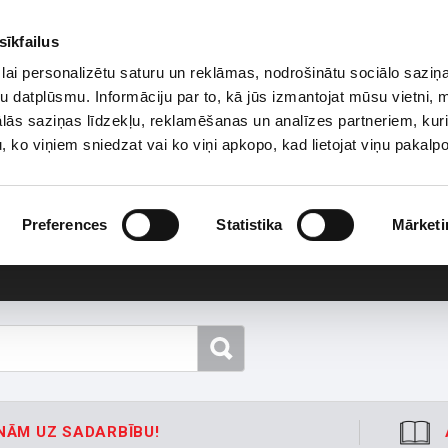
sīkfailus
lai personalizētu saturu un reklāmas, nodrošinātu sociālo saziņa
u datplūsmu. Informāciju par to, kā jūs izmantojat mūsu vietni, 
ās saziņas līdzekļu, reklamēšanas un analīzes partneriem, kuri
u, ko viņiem sniedzat vai ko viņi apkopo, kad lietojat viņu pakal
Preferences
Statistika
Mārketi
NĀM UZ SADARBĪBU!