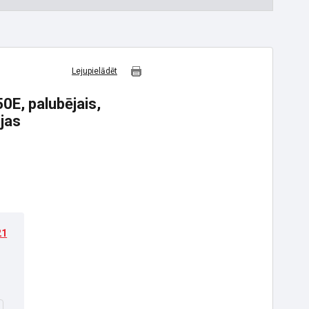
Lejupielādēt
E, palubējais,
ijas
21