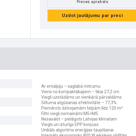
Preces apraksts
Uzdot jautājumu par preci
Ar entalpiju – saglabā mitrumu
Viens no kompaktākajiem – tikai 27,2 cm
Viegli uzstādāms un vienkārši pārvaldāms
Siltuma atgūšanas efektivitāte – 77,3%
Piemērots dzīvojamām telpām līdz 120 m²
Filtri viegli nomaināmi
M5+M5
Nesasalst – pielāgots Latvijas klimatam
Viegls un izturīgs EPP korpuss
Unikāls algoritms enerģijas taupīšanai
Integrēts ekonomisks 800 W iekšējais sildītājs