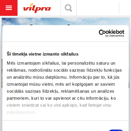
Šī tīmekļa vietne izmanto sīkfailus
Mēs izmantojam sīkfailus, lai personalizētu saturu un
reklāmas, nodrošinātu sociālo saziņas līdzekļu funkcijas
un analizētu mūsu datplūsmu. Informāciju par to, kā jūs
izmantojat mūsu vietni, mēs arī kopīgojam ar saviem
sociālās saziņas līdzekļu, reklamēšanas un analīzes
partneriem, kuri to var apvienot ar citu informāciju, ko
Saules elektrostacijas
viņiem sniedzat vai ko viņi apkopo, kad lietojat viņu
pakalpojumus.
Siltuma sūkņi
Piekrišanas