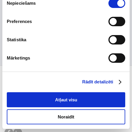
Apkures iekārtas
Nepieciešams
izvēle
Vēdināšana un kondicionēšana
Preferences
Kamīni un krāsnis
Statistika
Dūmeņi un skursteņi
Mārketings
Preču kategorijas
Rādīt detalizēti
Klientem
Atļaut visu
Par uzņēmumu
Noraidīt
Abonējiet biļetenu