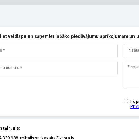
diet veidlapu un saņemiet labāko piedāvājumu aprīkojumam un u
Es p
Priv
 tālrunis:
4 339 988
,
mihails.spilkavaits@vilpra.lv