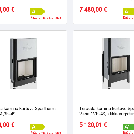
stiklu
0,00 €
7 480,00 €
Ražojuma datu lapa
Ražoju
a kamīna kurtuve Spartherm
Tērauda kamīna kurtuve Sp
51,3h-4S
Varia 1Vh-4S, stikla augstu
cm
0,00 €
5 120,01 €
Ražojuma datu lapa
Ražoju