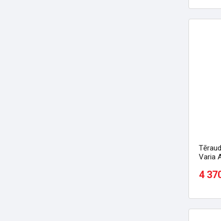
Tēraud
Varia 
paceļ
4 37