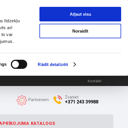
Atļaut visu
s līdzekļu
mēs arī
Noraidīt
 to var
pojumus.
ngs
Rādīt detalizēti
Kontakti
Zvaniet
Partneriem
+371 243 39988
APRĪKOJUMA KATALOGS