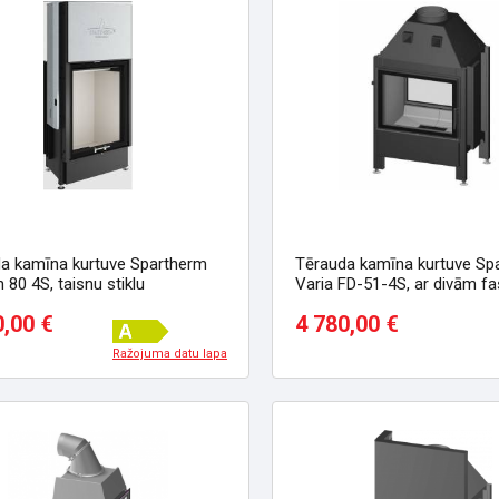
a kamīna kurtuve Spartherm
Tērauda kamīna kurtuve Sp
 80 4S, taisnu stiklu
Varia FD-51-4S, ar divām f
taisnu stiklu
0,00 €
4 780,00 €
Ražojuma datu lapa