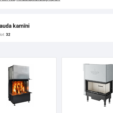
auda kamīni
dot:
32