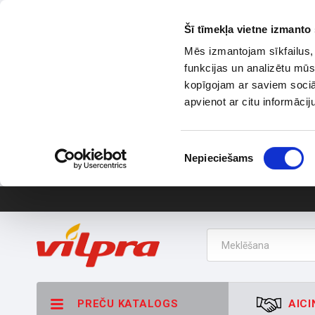
Šī tīmekļa vietne izmanto 
Mēs izmantojam sīkfailus, 
funkcijas un analizētu mūs
kopīgojam ar saviem sociāl
apvienot ar citu informācij
Piekrišanas
Nepieciešams
izvēle
PREČU KATALOGS
AICI