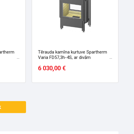
artherm
Tērauda kamīna kurtuve Spartherm
Varia FD57,3h-4S, ar divām
fasādēm taisnu stiklu
6 030,00 €
k