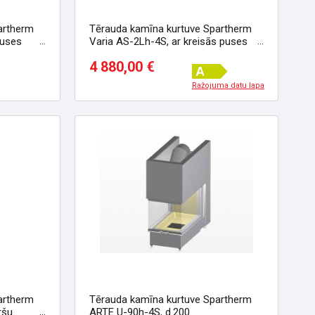
artherm
Tērauda kamīna kurtuve Spartherm
puses
Varia AS-2Lh-4S, ar kreisās puses
stiklu
4 880,00 €
Ražojuma datu lapa
artherm
Tērauda kamīna kurtuve Spartherm
ršu
ARTE U-90h-4S, d.200