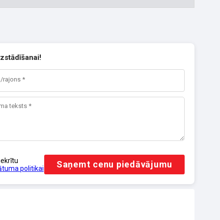
zstādīšanai!
iekrītu
Saņemt cenu piedāvājumu
ātuma politikai