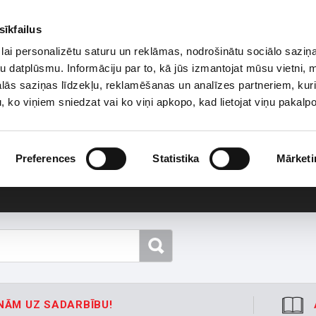
sīkfailus
lai personalizētu saturu un reklāmas, nodrošinātu sociālo saziņa
u datplūsmu. Informāciju par to, kā jūs izmantojat mūsu vietni, 
ās saziņas līdzekļu, reklamēšanas un analīzes partneriem, kuri
u, ko viņiem sniedzat vai ko viņi apkopo, kad lietojat viņu pakal
Preferences
Statistika
Mārketi
NĀM UZ SADARBĪBU!