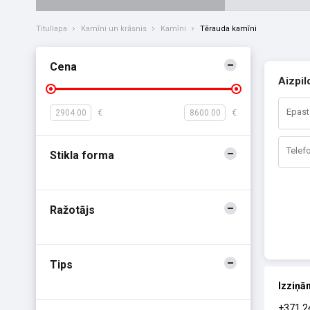
Titullapa
Kamīni un krāsnis
Kamīni
Tērauda kamīni
Cena
Aizpil
€
€
Stikla forma
Ražotājs
Tips
Izziņām
+371 2