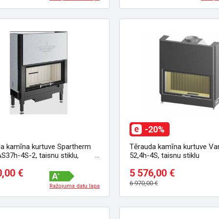
-20%
a kamīna kurtuve Spartherm
Tērauda kamīna kurtuve Var
AS37h-4S-2, taisnu stiklu,
52,4h-4S, taisnu stiklu
amām durvīm
0,00 €
5 576,00 €
6 970,00 €
Ražojuma datu lapa