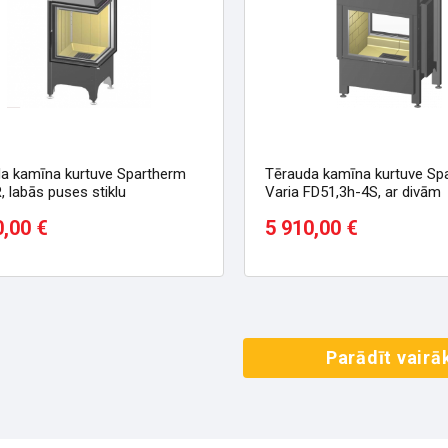
a kamīna kurtuve Spartherm
Tērauda kamīna kurtuve Sp
, labās puses stiklu
Varia FD51,3h-4S, ar divām
fasādēm, taisnu stiklu
0,00 €
5 910,00 €
Parādīt vairā