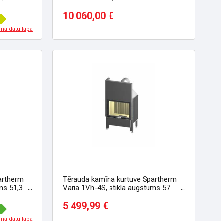
10 060,00 €
ma datu lapa
artherm
Tērauda kamīna kurtuve Spartherm
ms 51,3
Varia 1Vh-4S, stikla augstums 57
cm
5 499,99 €
ma datu lapa