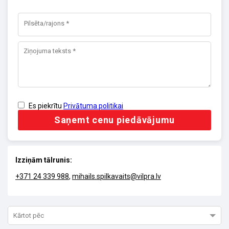
Es piekrītu
Privātuma politikai
Saņemt cenu piedāvājumu
Izziņām tālrunis:
+371 24 339 988
,
mihails.spilkavaits@vilpra.lv
Kārtot pēc