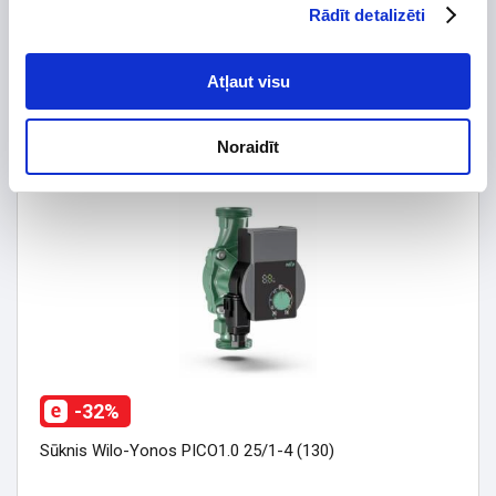
Rādīt detalizēti
Cirkulācijas sūknis Wilo-Star-Z NOVA
Atļaut visu
222,30 €
326,92 €
Noraidīt
-32%
Sūknis Wilo-Yonos PICO1.0 25/1-4 (130)