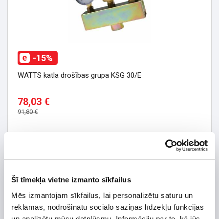
-15%
WATTS katla drošības grupa KSG 30/E
78,03 €
91,80 €
Šī tīmekļa vietne izmanto sīkfailus
Mēs izmantojam sīkfailus, lai personalizētu saturu un
reklāmas, nodrošinātu sociālo saziņas līdzekļu funkcijas
un analizētu mūsu datplūsmu. Informāciju par to, kā jūs