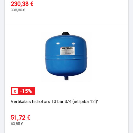
230,38 €
338,80 €
-15%
Vertikālais hidrofors 10 bar 3/4 (ietilpība 12l)"
51,72 €
60,85 €