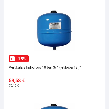
-15%
Vertikālais hidrofors 10 bar 3/4 (ietilpība 18l)"
59,58 €
70,10 €