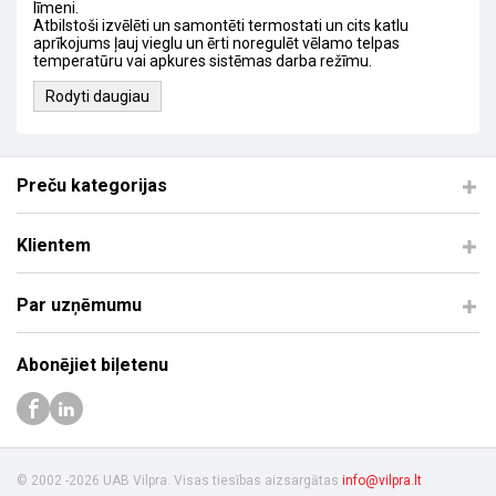
līmeni.
Atbilstoši izvēlēti un samontēti termostati un cits katlu
aprīkojums ļauj vieglu un ērti noregulēt vēlamo telpas
temperatūru vai apkures sistēmas darba režīmu.
Rodyti daugiau
Preču kategorijas
Klientem
Par uzņēmumu
Abonējiet biļetenu
© 2002 -2026 UAB Vilpra. Visas tiesības aizsargātas
info@vilpra.lt