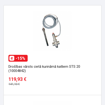
-15%
Drošības vārsts cietā kurināmā katliem STS 20
(10004842)
119,93 €
141,10 €