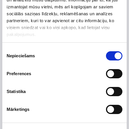
izmantojat mūsu vietni, mēs arī kopīgojam ar saviem
sociālās saziņas līdzekļu, reklamēšanas un analīzes
-15%
partneriem, kuri to var apvienot ar citu informāciju, ko
Termometrs T 63/50 (10005800)
viņiem sniedzat vai ko viņi apkopo, kad lietojat viņu
pakalpojumus.
7,91 €
9,30 €
Piekrišanas
Nepieciešams
izvēle
Preferences
Statistika
Mārketings
-32%