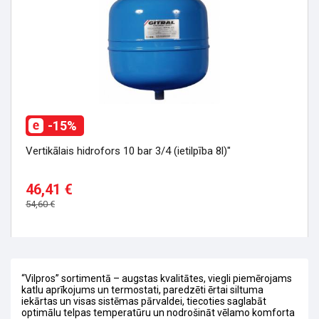
-15%
Vertikālais hidrofors 10 bar 3/4 (ietilpība 8l)"
46,41 €
54,60 €
“Vilpros” sortimentā – augstas kvalitātes, viegli piemērojams
katlu aprīkojums un termostati, paredzēti ērtai siltuma
iekārtas un visas sistēmas pārvaldei, tiecoties saglabāt
optimālu telpas temperatūru un nodrošināt vēlamo komforta