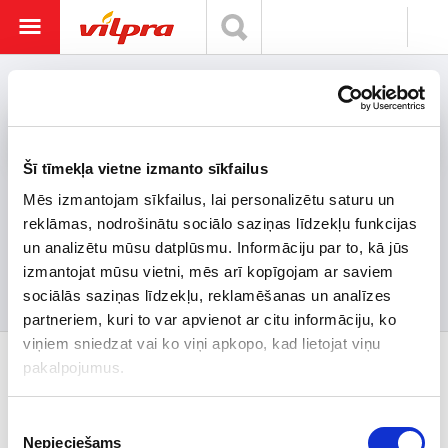
Titulinis
Maksājuma metodes
Maksājuma metodes
Šī tīmekļa vietne izmanto sīkfailus
Mēs izmantojam sīkfailus, lai personalizētu saturu un
Maksājuma metodes
reklāmas, nodrošinātu sociālo saziņas līdzekļu funkcijas
un analizētu mūsu datplūsmu. Informāciju par to, kā jūs
izmantojat mūsu vietni, mēs arī kopīgojam ar saviem
Mēs piedāvājam divus apmaksas veidus:
Apmaksa piegādes brīdī
sociālās saziņas līdzekļu, reklamēšanas un analīzes
Bankas pārskaitījums
partneriem, kuri to var apvienot ar citu informāciju, ko
viņiem sniedzat vai ko viņi apkopo, kad lietojat viņu
Preču kategorijas
pakalpojumus.
Klientem
Piekrišanas
Nepieciešams
izvēle